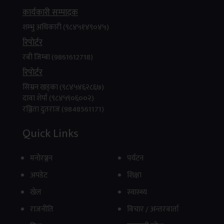
कार्यकारी सम्पादक
शम्भु अधिकारी (९८४५१४९०४५)
रिपाेर्टर
रबी जिम्बा (9861612718)
रिपाेर्टर
सिम्रन खड्का (९८४५४६२८६७)
दावा शेर्पा (९८४५९०६००२)
रञ्जिता दुतराज (9848561171)
प्रशिद्ध ऋषेश्वर/छ्युमिग झ्याङछुप क्षेत्र विकास समिति, थाहा
नगरपालिका र नुवाकोट स्थित दुप्चेश्वर क्षेत्र विकास...
Quick Links
४
.
फिरिरी सुपर एप सार्वजनिक, मोबिलिटीदेखि
मनाेरञ्जन
पर्यटन
व्यापार, रियल स्टेट, रोजगारी, OTT र शिक्षासम्म
अपडेट
शिक्षा
सबै सेवा एउटै प्लेटफर्ममा
खेल
स्वास्थ्य
राजनीति
विचार / अन्तरवार्ता
काठमाडौँ । नेपालमै विकसित मल्टि–सर्भिस सुपर एप ‘फिरिरी’