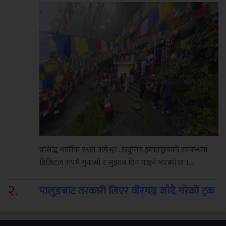
प्रशिद्ध धार्मिक स्थल ऋषेश्वर÷छ्युमिग झ्याङछुपको सम्बन्धमा
डिजिटल रुपमै गुनासो र सुझाव दिन पाइने भएको छ ।...
२
.
पालुङबाट तरकारी लिएर वीरगञ्ज जाँदै गरेको ट्रक
दुर्घटनाग्रस्त,एकको मृत्यु एक घाइते