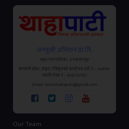
जनमुखी अभियान प्रा.लि.
थाहा नगरपालिका–३ मकवानपुर
बागमती प्रदेश ,सञ्चार रजिष्ट्रारको कार्यालय दर्ता नं. :- ००१४०
स्थायी लेखा न‌‍ :- ६०६८९०४३८
मकवानपुरको भीमफेदी गाउँपालिका–२ तिलटारस्थित त्रिभुवन
Email : newsthahapati@gmail.com
राजमार्गमा तरकारी बोकेको ट्रक दुर्घटना हुँदा एक जनाको...
३
.
ऋषेश्वर–दुप्चेश्वरबीच धार्मिक पर्यटन प्रवर्द्धनका
लागि सिकाइ आदान–प्रदान
Our Team