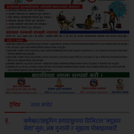
ट्रेन्डिङ
ताजा अपडेट
१
.
ऋषेश्वर/छ्युमिग झ्याङछुपमा डिजिटल ‘क्युआर
सेवा’ सुरु, अब गुनासो र सुझाव मोबाइलबाटै