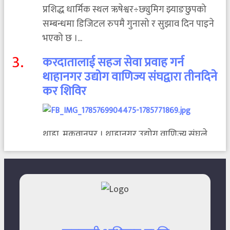
प्रशिद्ध धार्मिक स्थल ऋषेश्वर÷छ्युमिग झ्याङछुपको
सम्बन्धमा डिजिटल रुपमै गुनासो र सुझाव दिन पाइने
भएको छ ।...
3
.
करदातालाई सहज सेवा प्रवाह गर्न
थाहानगर उद्योग वाणिज्य संघद्वारा तीनदिने
कर शिविर
थाहा, मकवानपुर । थाहानगर उद्योग वाणिज्य संघले
उद्योगी, व्यवसायी तथा करदातालाई सहज, छिटो र
प्रभावकारी सेवा प्रदान...
4
.
पालुङबाट तरकारी लिएर वीरगञ्ज जाँदै
गरेको ट्रक दुर्घटनाग्रस्त,एकको मृत्यु एक
घाइते