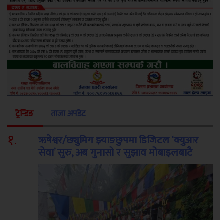
ट्रेन्डिङ
ताजा अपडेट
१
.
ऋषेश्वर/छ्युमिग झ्याङछुपमा डिजिटल ‘क्युआर
सेवा’ सुरु, अब गुनासो र सुझाव मोबाइलबाटै