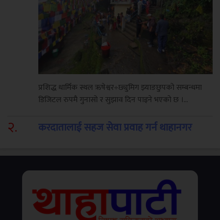
प्रशिद्ध धार्मिक स्थल ऋषेश्वर÷छ्युमिग झ्याङछुपको सम्बन्धमा
डिजिटल रुपमै गुनासो र सुझाव दिन पाइने भएको छ ।...
२
.
करदातालाई सहज सेवा प्रवाह गर्न थाहानगर
उद्योग वाणिज्य संघद्वारा तीनदिने कर शिविर