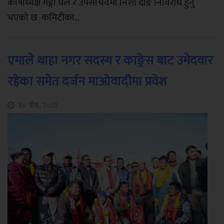
कोषाध्यक्ष गङ्गा घले र उपसचिवमा निशा दोङ निर्विरोध हुनु
भएको छ कमिटीका...
एमाले थाहा नगर सदस्य र काङ्रेस बाट उमेदवार
रहेका समेत दर्जन माओवादीमा प्रवेश
१० पौष, २०८१