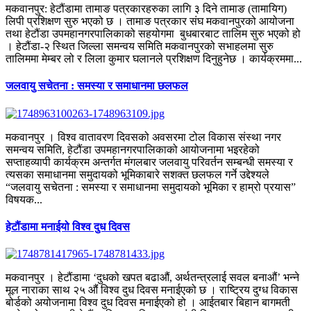
मकवानपुर: हेटौंडामा तामाङ पत्रकारहरुका लागि ३ दिने तामाङ (तामायिग)
लिपी प्रशिक्षण सुरु भएको छ । तामाङ पत्रकार संघ मकवानपुरको आयोजना
तथा हेटौंडा उपमहानगरपालिकाको सहयोगमा बुधबारबाट तालिम सुरु भएको हो
। हेटौंडा-२ स्थित जिल्ला समन्वय समिति मकवानपुरको सभाहलमा सुरु
तालिममा मेम्बर लो र लिला कुमार घलानले प्रशिक्षण दिनुहुनेछ । कार्यक्रममा...
जलवायु सचेतना : समस्या र समाधानमा छलफल
मकवानपुर । विश्व वातावरण दिवसको अवसरमा टोल विकास संस्था नगर
समन्वय समिति, हेटौंडा उपमहानगरपालिकाको आयोजनामा भइरहेको
सप्ताहव्यापी कार्यक्रम अन्तर्गत मंगलबार जलवायु परिवर्तन सम्बन्धी समस्या र
त्यसका समाधानमा समुदायको भूमिकाबारे सशक्त छलफल गर्ने उद्देश्यले
“जलवायु सचेतना : समस्या र समाधानमा समुदायको भूमिका र हाम्रो प्रयास”
विषयक...
हेटौंडामा मनाईयो विश्व दुध दिवस
मकवानपुर । हेटौंडामा ‘दुधको खपत बढाऔं, अर्थतन्त्रलाई सवल बनाऔं’ भन्ने
मूल नाराका साथ २५ औंं विश्व दुध दिवस मनाईएको छ । राष्ट्रिय दुग्ध विकास
बोर्डको अयोजनामा विश्व दुध दिवस मनाईएको हो । आईतबार बिहान बागमती