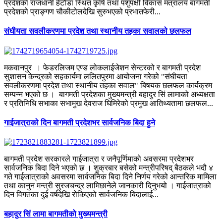
प्रदेशको राजधानी हेटौंडा स्थित कृषि तथा पशुपंक्षी विकास मत्रालय बागमती
प्रदेशको प्राङ्गण चौकीटोलदेखि सुरुभएको प्रभातफेरी...
संघीयता सवलीकरणमा प्रदेश तथा स्थानीय तहका सवालको छलफल
मकवानपुर । फेडरलिजम एण्ड लोकलाईजेशन सेन्टरको र बागमती प्रदेश
सुशासन केन्द्रको सहकार्यमा ललितपुरमा आयोजना गरेको "संघीयता
सवलीकरणमा प्रदेश तथा स्थानीय तहका सवाल" बिषयक छलफल कार्यक्रम
सम्पन्न भएको छ । बागमती प्रदेशका मुख्यमन्त्री बहादुर सिं लामाको अध्यक्षता
र प्रतिनिधि सभाका सभामुख देवराज घिमिरेको प्रमुख आतिथ्यतामा छलफल...
गाईजात्राको दिन बागमती प्रदेशभर सार्वजनिक बिदा हुने
बागमती प्रदेश सरकारले गाईजात्रा र जनैपूर्णिमाको अवसरमा प्रदेशभर
सार्वजनिक बिदा दिने भएको छ । शुक्रबार बसेको मन्त्रीपरिषद् बैठकले भदौ ४
गते गाईजात्राको अवसरमा सार्वजनिक बिदा दिने निर्णय गरेको आन्तरिक मामिला
तथा कानुन मन्त्री सुरजचन्द्र लामिछानेले जानकारी दिनुभयो । गाईजात्राको
दिन विगतका दुई वर्षदेखि रोकिएको सार्वजनिक बिदालाई...
बहादुर सिं लामा बागमतीको मुख्यमन्त्री