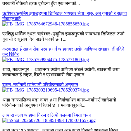
तरकारी बोकेको ट्रक दुर्घटना हुँदा एक जनाको...
ऋषेश्वर/छ्युमिग झ्याङछुपमा डिजिटल ‘क्युआर सेवा’ सुरु, अब गुनासो र सुझाव
मोबाइलबाटै
प्रशिद्ध धार्मिक स्थल ऋषेश्वर÷छ्युमिग झ्याङछुपको सम्बन्धमा डिजिटल रुपमै
गुनासो र सुझाव दिन पाइने भएको छ ।...
करदातालाई सहज सेवा प्रवाह गर्न थाहानगर उद्योग वाणिज्य संघद्वारा तीनदिने
कर शिविर
थाहा, मकवानपुर । थाहानगर उद्योग वाणिज्य संघले उद्योगी, व्यवसायी तथा
करदातालाई सहज, छिटो र प्रभावकारी सेवा प्रदान...
दामन–नयाँगाउँ खानेपानी परियोजनाको अनुगमन
थाहा नगरपालिका वडा नम्बर ४ मा निर्माणाधिन दामन–नयाँगाउँ खानेपानी
परियोजनाको अनुगमन गरिएको छ । मकवानपुरको...
लायन्स क्लव थाहामा निरज र लियाे क्लवमा स्मिता चयन
थाहा नगर/ १० श्रावण - लायन्स क्लव अफ थाहा पिसकाे अध्यक्षमा निरज