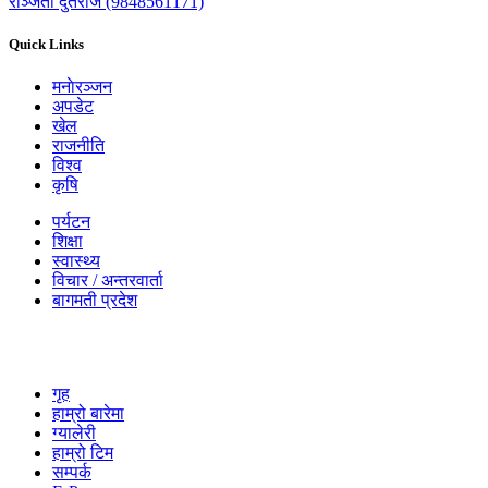
रञ्जिता दुतराज (9848561171)
Quick Links
मनाेरञ्जन
अपडेट
खेल
राजनीति
विश्व
कृषि
पर्यटन
शिक्षा
स्वास्थ्य
विचार / अन्तरवार्ता
बागमती प्रदेश
गृह
हाम्रो बारेमा
ग्यालेरी
हाम्रो टिम
सम्पर्क