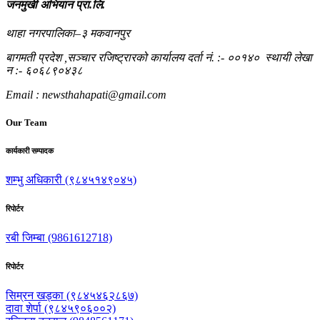
जनमुखी अभियान प्रा.लि.
थाहा नगरपालिका–३ मकवानपुर
बागमती प्रदेश ,सञ्चार रजिष्ट्रारको कार्यालय दर्ता नं. :- ००१४० स्थायी लेखा
न‌‍ :- ६०६८९०४३८
Email : newsthahapati@gmail.com
Our Team
कार्यकारी सम्पादक
शम्भु अधिकारी (९८४५१४९०४५)
रिपाेर्टर
रबी जिम्बा (9861612718)
रिपाेर्टर
सिम्रन खड्का (९८४५४६२८६७)
दावा शेर्पा (९८४५९०६००२)