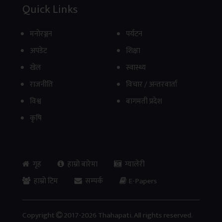
ले आफ्नो सेवा औपचारिक रूपमा सुरु गरेको छ । जसले...
Quick Links
मनाेरञ्जन
पर्यटन
अपडेट
शिक्षा
खेल
स्वास्थ्य
राजनीति
विचार / अन्तरवार्ता
विश्व
बागमती प्रदेश
कृषि
गृह
हाम्रो बारेमा
ग्यालेरी
हाम्रो टिम
सम्पर्क
E-Papers
Copyright
2017-2026 Thahapati. All rights reserved.