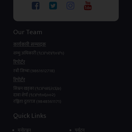
Our Team
कार्यकारी सम्पादक
शम्भु अधिकारी (९८४५१४९०४५)
रिपाेर्टर
रबी जिम्बा (9861612718)
रिपाेर्टर
सिम्रन खड्का (९८४५४६२८६७)
दावा शेर्पा (९८४५९०६००२)
रञ्जिता दुतराज (9848561171)
Quick Links
मनाेरञ्जन
पर्यटन