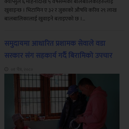
क्याप्सुल ६ महिनादेखि ५ वर्षसम्मका बालबालिकाहरुलाई
खुवाइन्छ । भिटामिन ए ३२ र जुकाको औषधि करिव २९ लाख
बालबालिकालाई खुवाइने बताइएको छ ।...
समुदायमा आधारित प्रशामक सेवाले वडा
सरकार संग सहकार्य गर्दै बिरामिको उपचार
०१ चैत्र, २०८०