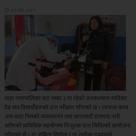
१३ माघ, २०८०
थाहा नगरपालिका वडा नम्बर ३ मा रहेको जनकल्याण माविका
डेढ सय विद्यार्थीहरुको दन्त परीक्षण गरिएको छ । लायन्स क्लव
अफ थाहा पिसको व्यवस्थापन तथा काठमाडौं डायमन्ड नारी
शक्तिको प्राविधिक सहयोगमा निःशुल्क दन्त सिविरको आयोजना
गरिएको हो । डा. सबिता सिग्देल र डा. समीक्षा ढकालले