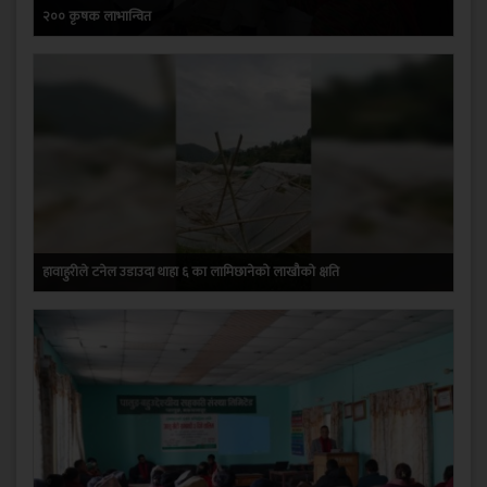
२०० कृषक लाभान्वित
हावाहुरीले टनेल उडाउदा थाहा ६ का लामिछानेको लाखौको क्षति