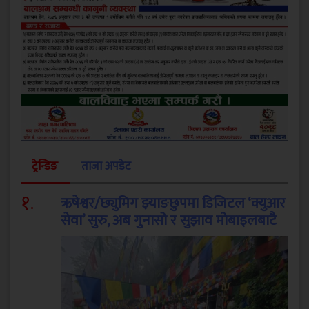
ट्रेन्डिङ
ताजा अपडेट
१
.
ऋषेश्वर/छ्युमिग झ्याङछुपमा डिजिटल ‘क्युआर
सेवा’ सुरु, अब गुनासो र सुझाव मोबाइलबाटै