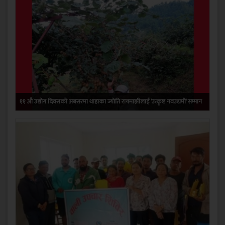
११ औं उद्योग दिवसको अबसरमा थाहाका ज्योति रायमाझीलाई ‘उत्कृष्ट नवउद्यमी’ सम्मान