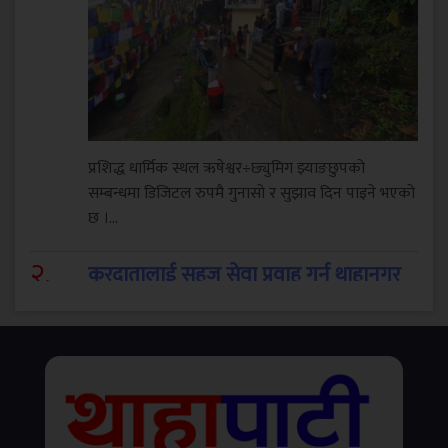
प्रशिद्ध धार्मिक स्थल ऋषेश्वर÷छ्युमिग झ्याङछुपको
सम्बन्धमा डिजिटल रुपमै गुनासो र सुझाव दिन पाइने भएको
छ ।...
२
.
करदातालाई सहज सेवा प्रवाह गर्न थाहानगर
उद्योग वाणिज्य संघद्वारा तीनदिने कर शिविर