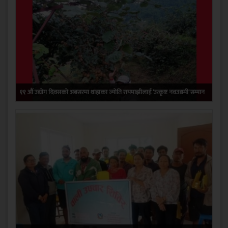
११ औं उद्योग दिवसको अबसरमा थाहाका ज्योति रायमाझीलाई ‘उत्कृष्ट नवउद्यमी’ सम्मान