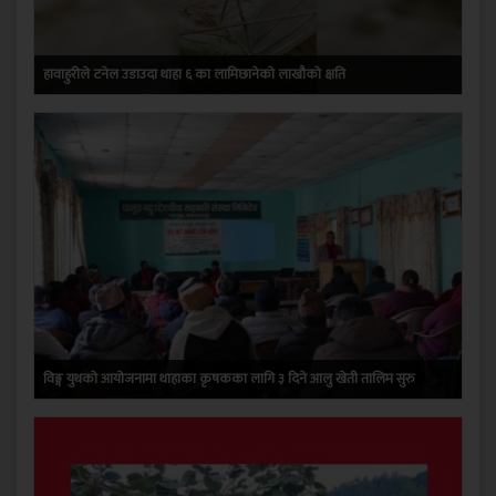
हावाहुरीले टनेल उडाउदा थाहा ६ का लामिछानेको लाखौको क्षति
विङ्ग युथको आयोजनामा थाहाका कृषकका लागि ३ दिने आलु खेती तालिम सुरु