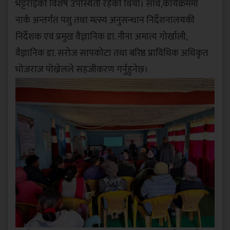
भट्टराईको विशेष उपस्थिती रहेको थियो। साथै,कार्यक्रममा
नार्क अन्तर्गत पशु तथा मत्स्य अनुसन्धान निर्देशनालयकी
निर्देशक एवं प्रमुख वैज्ञानिक डा. नीना अमात्य गोर्खाली,
वैज्ञानिक डा. सरोज सापकोटा तथा बरिष्ठ प्राविधिक अधिकृत
भोजराज पोख्रेलले सहजीकरण गर्नुहुनेछ।