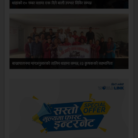
थाहाको १० नम्बर वडामा एक दिने बाली उपचार सिविर सम्पन्न
बाख्रापालनमा मागअनुसारको तालिम थाहामा सम्पन्न, २३ कृषकको सहभागिता