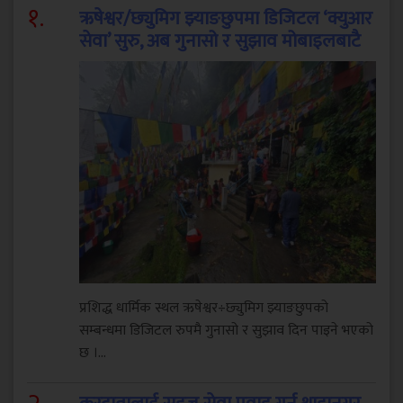
१
.
ऋषेश्वर/छ्युमिग झ्याङछुपमा डिजिटल ‘क्युआर
सेवा’ सुरु, अब गुनासो र सुझाव मोबाइलबाटै
प्रशिद्ध धार्मिक स्थल ऋषेश्वर÷छ्युमिग झ्याङछुपको
सम्बन्धमा डिजिटल रुपमै गुनासो र सुझाव दिन पाइने भएको
छ ।...