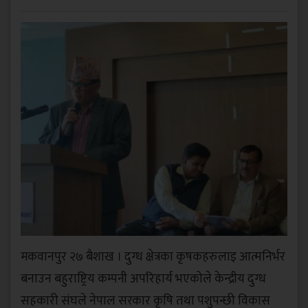
मकवानपुर २७ बैशाख । दुग्ध क्षेत्रका कृषकहरुलाइ आत्मनिर्भर
बनाउन बहुराष्ट्रिय कम्पनी अपरिहार्य भएकोले केन्द्रीय दुग्ध
सहकारी संघले नेपाल सरकार कृषि तथा पशुपन्छी विकास