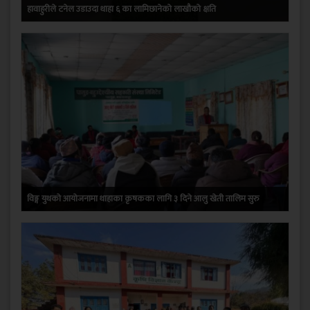
हावाहुरीले टनेल उडाउदा थाहा ६ का लामिछानेको लाखौको क्षति
विङ्ग युथको आयोजनामा थाहाका कृषकका लागि ३ दिने आलु खेती तालिम सुरु