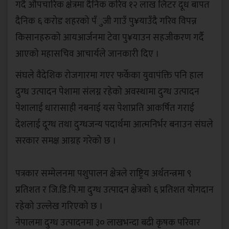
गर्दै औपचारिक क्षेत्रमा दैनिक करिव १२ लाख लिटर दूध बापत
दैनिक ६ करोड शहरको पँुजी गाउँ पु¥याउँदै गरिव विपन्न
किसानहरुको आयआर्जनमा टेवा पु¥याउन सहजीकरण गर्दै
आएको महासचिव आचार्यले जानकारी दिए ।
संघले वैदेशिक रोजगारमा गएर फर्केका युवापंक्ति पनि हाल
दुग्ध उत्पादन पेशामा संलग्न रहेको अवस्थामा दुग्ध उत्पादन
पेशालाई धारासाही नबनाई यस पेशाप्रति आकर्षित गराई
देशलाई दूग्ध तथा दुग्धजन्य पदार्थमा आत्मनिर्भर बनाउन संघले
सरकार समक्ष आग्रह गरेको छ ।
पत्रकार सम्मेलनमा पशुपालन क्षेत्रले राष्ट्रिय अर्थतन्त्रमा ९
प्रतिशत र जि.डि.पि.मा दुग्ध उत्पादन क्षेत्रको ६ प्रतिशत योगदान
रहेको उल्लेख गरिएको छ ।
नेपालमा दुग्ध उत्पादनमा ३० लाखभन्दा बढी कृषक परिवार