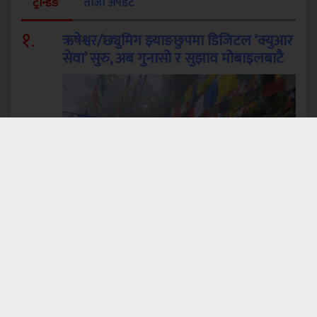
ट्रेन्डिङ
ताजा अपडेट
१
.
ऋषेश्वर/छ्युमिग झ्याङछुपमा डिजिटल ‘क्युआर
सेवा’ सुरु, अब गुनासो र सुझाव मोबाइलबाटै
प्रशिद्ध धार्मिक स्थल ऋषेश्वर÷छ्युमिग झ्याङछुपको
सम्बन्धमा डिजिटल रुपमै गुनासो र सुझाव दिन पाइने भएको
छ ।...