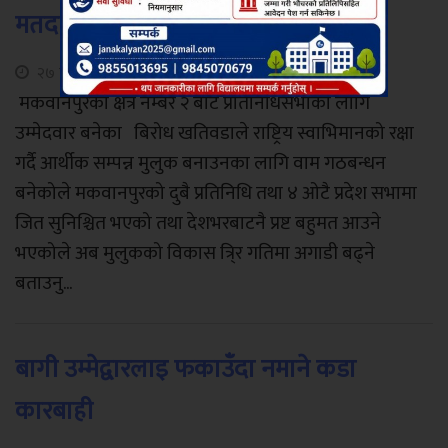
मतदातालाई वाम गठबन्धनको आग्रह
२७ कार्तिक, २०७४
मकवानपुरको क्षेत्र नम्बर २ बाट प्रतिनिधिसभाका लागि
उम्मेदवार बनेका बिरोध खतिवडाले राष्ट्रिय स्वाभिमानको रक्षा
गर्दै आर्थीक सम्पन्न मुलुक बनाउनका लागि वाम गठबन्धन
बनेकोले मकवानपुरको दुबै प्रतिनिधि तथा ४ ओटै प्रदेश सभामा
जित सुनिश्चित भएको तथा देशभरबाटनै प्रष्ट बहुमत आउने
भएकोले अब मुलुकको विकास त्रि्र गतिमा अगाडी बढ्ने
बताउनु...
बागी उम्मेद्वारलाइ फकाउँदा नमाने कडा
कारबाही