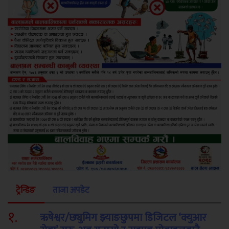
ट्रेन्डिङ
ताजा अपडेट
१
.
ऋषेश्वर/छ्युमिग झ्याङछुपमा डिजिटल ‘क्युआर