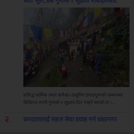
सेवा’ सुरु, अब गुनासो र सुझाव मोबाइलबाटै
प्रशिद्ध धार्मिक स्थल ऋषेश्वर÷छ्युमिग झ्याङछुपको सम्बन्धमा
डिजिटल रुपमै गुनासो र सुझाव दिन पाइने भएको छ ।...
२
.
करदातालाई सहज सेवा प्रवाह गर्न थाहानगर
उद्योग वाणिज्य संघद्वारा तीनदिने कर शिविर