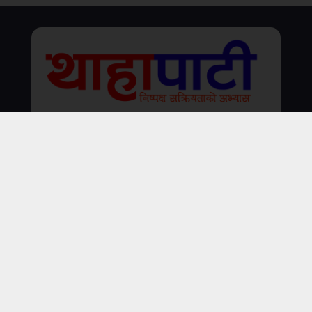
जनमुखी अभियान प्रा.लि.
थाहा नगरपालिका–३ मकवानपुर
बागमती प्रदेश ,सञ्चार रजिष्ट्रारको कार्यालय दर्ता नं. :- ००१४०
स्थायी लेखा न‌‍ :- ६०६८९०४३८
थाहा, मकवानपुर । थाहानगर उद्योग वाणिज्य संघले उद्योगी,
व्यवसायी तथा करदातालाई सहज, छिटो र प्रभावकारी सेवा
Email : newsthahapati@gmail.com
प्रदान...
३
.
पालुङबाट तरकारी लिएर वीरगञ्ज जाँदै गरेको ट्रक
दुर्घटनाग्रस्त,एकको मृत्यु एक घाइते