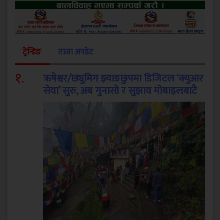
ट्रेन्डिङ
ताजा अपडेट
१
.
ऋषेश्वर/छ्युमिग झ्याङछुपमा डिजिटल ‘क्युआर
सेवा’ सुरु, अब गुनासो र सुझाव मोबाइलबाटै