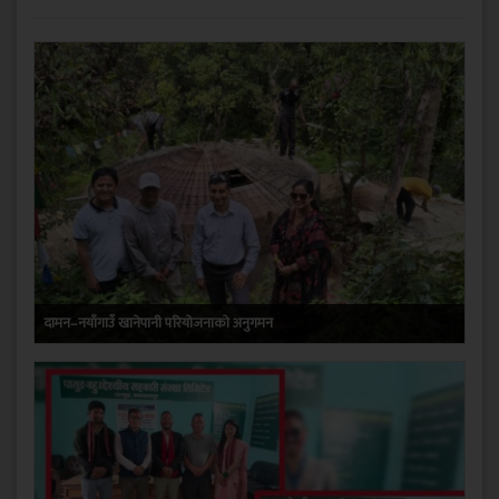
दामन–नयाँगाउँ खानेपानी परियोजनाको अनुगमन