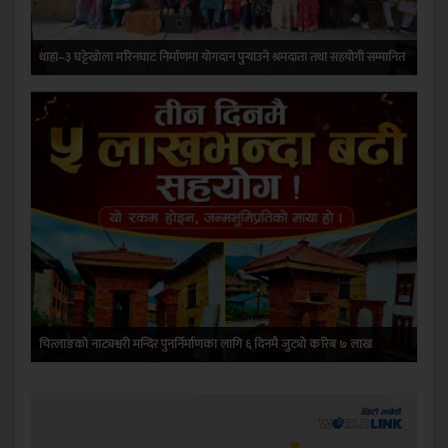
थाहा–३ घट्टेखोला मरिनघाट निर्माणमा योगदान पुर्‍याउने श्रमदाता तथा सहयोगी सम्मानित
चित्लाङको नाट्यश्वरी मन्दिर पुनर्निर्माणका लागि ६ दिनमै जुट्यो करिब ७ लाख