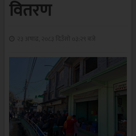
वितरण
२३ अषाढ, २०८३ दिउँसो ०३:२९ बजे