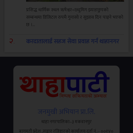
प्रशिद्ध धार्मिक स्थल ऋषेश्वर÷छ्युमिग झ्याङछुपको
सम्बन्धमा डिजिटल रुपमै गुनासो र सुझाव दिन पाइने भएको
छ ।...
२
.
करदातालाई सहज सेवा प्रवाह गर्न थाहानगर
उद्योग वाणिज्य संघद्वारा तीनदिने कर शिविर
जनमुखी अभियान प्रा.लि.
थाहा नगरपालिका–३ मकवानपुर
बागमती प्रदेश ,सञ्चार रजिष्ट्रारको कार्यालय दर्ता नं. :- ००१४०