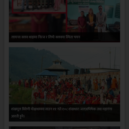
लायन्स क्लव थाहामा निरज र लियाे क्लवमा स्मिता चयन
शंखमूल त्रिवेणी मोक्षधाममा साउन ११ गते १०८ शंखधारा जलअभिषेक तथा महागंगा
आरती हुने।