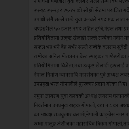
२ माघमा चण्डेश्वरी युवा क्लब र सल्ले राम्चे बिच भएक
२५-१८,२५-२३ र २५-१२ को सोझो सेटमा पराजित गर्दै
उपाधी संगै सल्ले राम्चे युवा क्लबले नगद एक लाख सहि
चण्डेश्वरीले ५० हजार नगद सहित ट्रफी,मेडल तथा प्रमाणप
प्रतियोगितामा उत्कृष्ट खेलाडी सल्ले राम्चेका नवीन मह
सफल भए भने बेष्ट सर्भर सल्ले राम्चेकै बलराम सुवेदी हुँ
राम्चेका अनिल मोक्तान र बेस्ट स्पाइकर चण्डेश्वर
प्रतियोगितामा बिजेता,तथा उत्कृष्ट खेलाडी हरुलाई प
नेपाल निर्माण व्यावसायि महासंघका पुर्व अध्यक्ष 
उपप्रमुख भरत गोपालीले पुरस्कार प्रदान गरेका थिए।
नमुना जागरण युवा क्लवको अध्यक्ष जयराम घलानको
निवर्तमान उपप्रमुख खड्क गोपाली, वडा न ८ का अध्य
का अध्यक्ष राजकुमार बलामी,नेपाली काङ्ग्रेस नगर उ
रुम्बा,पालुङ जेसीजका महासचिव बिक्रम गोपाली,तामाङ