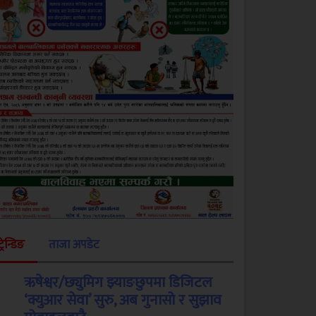
ट्रेन्डिङ
ताजा अपडेट
ऋषेश्वर/छ्युमिग झ्याङछुपमा डिजिटल
‘क्युआर सेवा’ सुरु, अब गुनासो र सुझाव