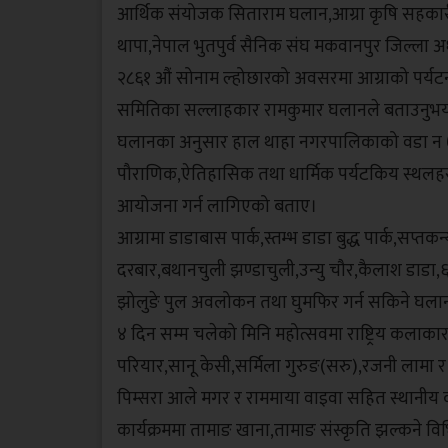
आर्थिक संयोजक सिताराम घलान,आग्रा कृषि सहकारीका अ
थापा,नेपाल भुतपुर्व सैनिक संघ मकवानपुर जिल्ला
२८६१ औं सोनाम ल्होछारको अवसरमा आग्राको पर
समितिका सल्लाहकार रामकुमार घलानले बताउनुभ
घलानका अनुसार हाल थाहा नगरपालिकाको वडा न ७ 
पौराणिक,ऐतिहासिक तथा धार्मिक पर्यटकिय स्थलहरुको प
आयोजना गर्न लागिएको बताए।
आग्रामा डाडाबास पार्क,स्तम्भ डाडा बुद्ध पार्क,सप्त
दरबार,बथानचुली झण्डाचुली,उन्यु चौर,कैलाश डाडा,६४ 
झोलुङे पुल अवलोकन तथा घुमफिर गर्न सकिने घला
४ दिन सम्म चलेको मिनि महोत्सवमा राष्ट्रिय कलाकार
परियार,सानू केसी,सर्मिला गुरुङ(सरु),रजनी लामा 
पिम्सरा आले मगर र राममाया वाइवा सहित स्थानीय क
कार्यक्रममा तामाङ खाना,तामाङ संस्कृति झल्कने व