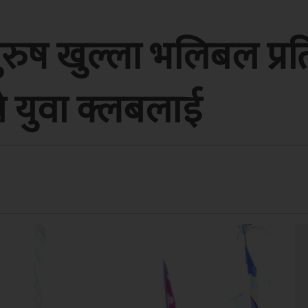
ुरुष खुल्ला भलिबल प्र
चे युवा क्लबलाई