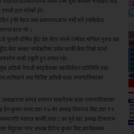
ो फाइनल प्रतियोगितामा सल्ले राम्चे युवा क्लबले चण्डेश्वरी लाई
 उपाधी हात पारेको हो।
त ट्रफी मेडल तथा प्रमाणपत्र प्राप्त गर्यो भने उपबिजेता
त्र प्राप्त गरे ।
तो पुतली घोषित हुँदा वेष्ट सेटर सल्ले राम्चेका मन्जिल गुरुङ बन्न
दा बेस्ट ब्लकर चण्डेश्वरीका प्रवेश कार्की,बेस्ट लिब्रो सल्ले
ीका अफसोच साही ठकुरी हुन सफल रहे।
्रमुख अतिथी नेपाली काङ्ग्रेसका महाधिवेशन प्रतिनिधि तथा
जयराम लामिछाने तथा विशिष्ट अतिथी थाहा नगरपालिकाका
 अध्यक्षतामा सम्पन्न समापन समारोहमा थाहा नगरपालिकाका
क्ष हेम कुमार लामा,वडा न ७ का अध्यक्ष शिवराज थिङ,वडा न ९
पसभापति नवराज कार्की,थाहा ८ का पुर्व वडा अध्यक्ष टिकाराम
 घेदुङका नगर अध्यक्ष दिपेन्द्र कुमार थिङ,कार्यक्रमका