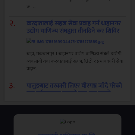
छ ।...
२
.
करदातालाई सहज सेवा प्रवाह गर्न थाहानगर
उद्योग वाणिज्य संघद्वारा तीनदिने कर शिविर
थाहा, मकवानपुर । थाहानगर उद्योग वाणिज्य संघले उद्योगी,
व्यवसायी तथा करदातालाई सहज, छिटो र प्रभावकारी सेवा
प्रदान...
३
.
पालुङबाट तरकारी लिएर वीरगञ्ज जाँदै गरेको
ट्रक दुर्घटनाग्रस्त,एकको मृत्यु एक घाइते
मकवानपुरको भीमफेदी गाउँपालिका–२ तिलटारस्थित
त्रिभुवन राजमार्गमा तरकारी बोकेको ट्रक दुर्घटना हुँदा एक
जनाको...