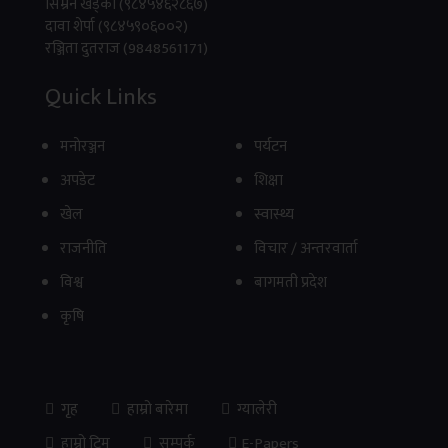
सिम्रन खड्का (९८४५४६२८६७)
दावा शेर्पा (९८४५९०६००२)
रञ्जिता दुतराज (9848561171)
Quick Links
मनाेरञ्जन
पर्यटन
अपडेट
शिक्षा
खेल
स्वास्थ्य
राजनीति
विचार / अन्तरवार्ता
विश्व
बागमती प्रदेश
कृषि
गृह
हाम्रो बारेमा
ग्यालेरी
हाम्रो टिम
सम्पर्क
E-Papers