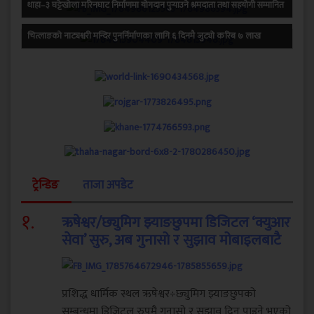
थाहा–३ घट्टेखोला मरिनघाट निर्माणमा योगदान पुर्‍याउने श्रमदाता तथा सहयोगी सम्मानित
चित्लाङको नाट्यश्वरी मन्दिर पुनर्निर्माणका लागि ६ दिनमै जुट्यो करिब ७ लाख
ट्रेन्डिङ
ताजा अपडेट
१
.
ऋषेश्वर/छ्युमिग झ्याङछुपमा डिजिटल ‘क्युआर
सेवा’ सुरु, अब गुनासो र सुझाव मोबाइलबाटै
प्रशिद्ध धार्मिक स्थल ऋषेश्वर÷छ्युमिग झ्याङछुपको
सम्बन्धमा डिजिटल रुपमै गुनासो र सुझाव दिन पाइने भएको