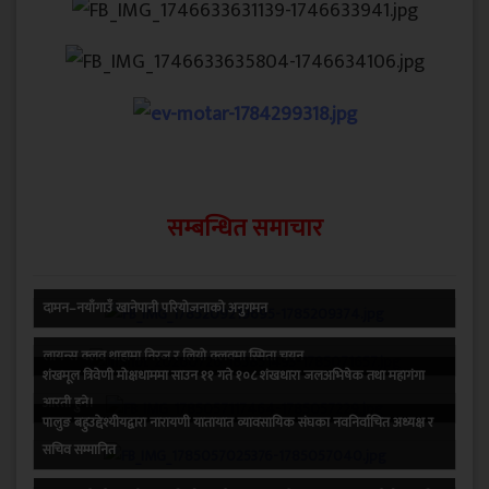
सम्बन्धित समाचार
दामन–नयाँगाउँ खानेपानी परियोजनाको अनुगमन
लायन्स क्लव थाहामा निरज र लियाे क्लवमा स्मिता चयन
शंखमूल त्रिवेणी मोक्षधाममा साउन ११ गते १०८ शंखधारा जलअभिषेक तथा महागंगा
आरती हुने।
पालुङ बहुउद्देश्यीयद्वारा नारायणी यातायात व्यावसायिक संघका नवनिर्वाचित अध्यक्ष र
सचिव सम्मानित