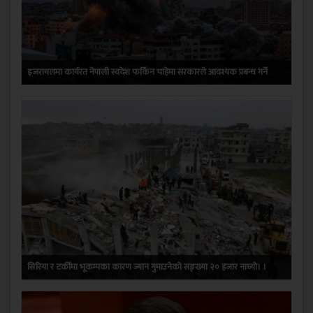
इजरायलमा कार्यरत नेपाली स्वदेश फर्किन चाहेमा सरकारले आवश्यक प्रबन्ध गर्ने
सिरिया र टर्कीमा भूकम्पका कारण ज्यान गुमाउनेको सङ्ख्या २० हजार नाघ्यो। ।