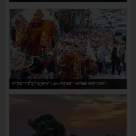
अमेरिकामा बौद्ध भिक्षुहरूको २,३०० माइलको '"शान्तिको लागि पदयात्रा"