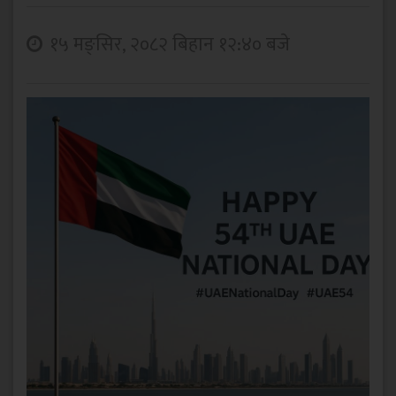
१५ मङ्सिर, २०८२ बिहान १२:४० बजे