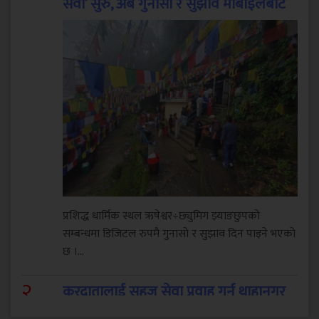
सेवा’ सुरु, अब गुनासो र सुझाव मोबाइलबाटै
प्रशिद्ध धार्मिक स्थल ऋषेश्वर÷छ्युमिग झ्याङछुपको
सम्बन्धमा डिजिटल रुपमै गुनासो र सुझाव दिन पाइने भएको
छ ।...
२
.
करदातालाई सहज सेवा प्रवाह गर्न थाहानगर
उद्योग वाणिज्य संघद्वारा तीनदिने कर शिविर