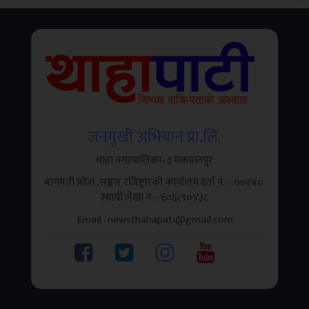
जनमुखी अभियान प्रा.लि.
थाहा नगरपालिका–३ मकवानपुर
बागमती प्रदेश ,सञ्चार रजिष्ट्रारको कार्यालय दर्ता नं. :- ००१४०
थाहा, मकवानपुर । थाहानगर उद्योग वाणिज्य संघले उद्योगी,
स्थायी लेखा न‌‍ :- ६०६८९०४३८
व्यवसायी तथा करदातालाई सहज, छिटो र प्रभावकारी सेवा
Email : newsthahapati@gmail.com
प्रदान...
३
.
पालुङबाट तरकारी लिएर वीरगञ्ज जाँदै गरेको
ट्रक दुर्घटनाग्रस्त,एकको मृत्यु एक घाइते