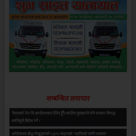
सम्बन्धित समाचार
नेपालको जेन जि आन्दोलनबाट प्रेरित हुँदै भारतिय युवाहरुले पनि सरकार बिरुद्ध
शान्तिपुर्ण बिरोध गर्ने ।
अमेरिकामा बौद्ध भिक्षुहरूको २,३०० माइलको '"शान्तिको लागि पदयात्रा"