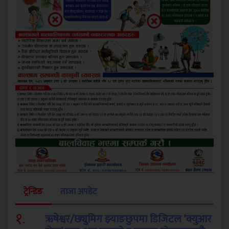
ट्रेन्डिङ
ताजा अपडेट
१
.
ऋषेश्वर/छ्युमिग झ्याङछुपमा डिजिटल ‘क्युआर