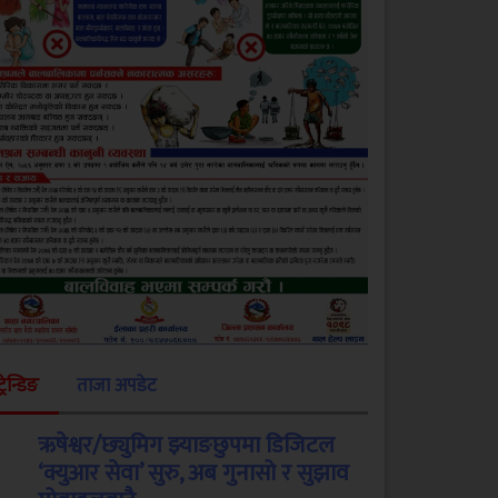
ट्रेन्डिङ
ताजा अपडेट
ऋषेश्वर/छ्युमिग झ्याङछुपमा डिजिटल
‘क्युआर सेवा’ सुरु, अब गुनासो र सुझाव