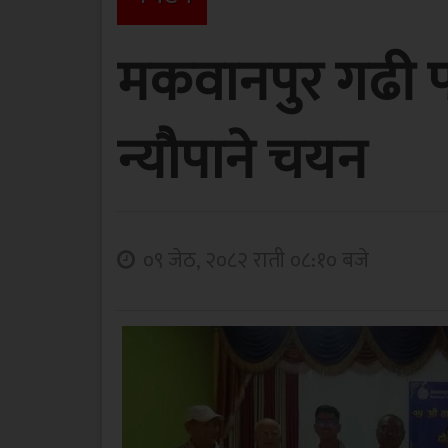
मकवानपुर गढी प
न्यौपाने चयन
०९ जेठ, २०८२ राती ०८:१० बजे