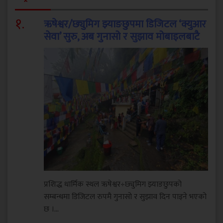
१
.
ऋषेश्वर/छ्युमिग झ्याङछुपमा डिजिटल ‘क्युआर
सेवा’ सुरु, अब गुनासो र सुझाव मोबाइलबाटै
प्रशिद्ध धार्मिक स्थल ऋषेश्वर÷छ्युमिग झ्याङछुपको
सम्बन्धमा डिजिटल रुपमै गुनासो र सुझाव दिन पाइने भएको
छ ।...