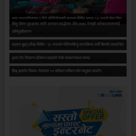
थाहा नगरपालिकामा ३ दिने ओस्टियोप्याथी स्वास्थ्य शिविर सम्पन्न, ७३ जनाले सेवा लिए
शिशु पोषण सुरक्षाका लागि स्तनपान प्रवर्द्धनमा जोड, BMS ऐनबारे सरोकारवालालाई
अभिमुखीकरण
थाहामा बृहत् आँखा शिविर : ९२ जनाको मोतियाबिन्दु सल्यक्रिया, सयौँ बिरामी लाभान्वित
हृदय रोग निवारण प्रतिष्ठान थाहाको तेस्रो साधारणसभा सम्पन्न
बिश्व क्षयरोग दिवस:-नेपालमा ५० प्रतिशत सक्रिय उमेर समूहमा क्षयरोग