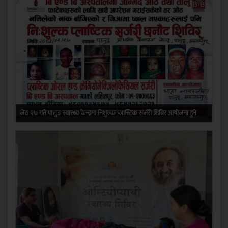
जेठ २७ गते पालुङ स्वास्थ्य केन्द्रमा निशुल्क प्लास्टिक सर्जरी शिबिर आयोजना हुने