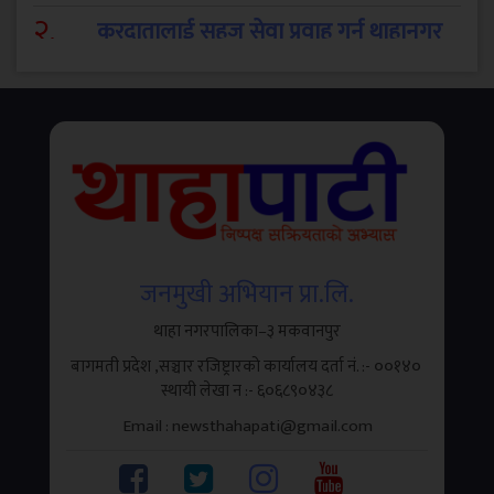
२
.
करदातालाई सहज सेवा प्रवाह गर्न थाहानगर
उद्योग वाणिज्य संघद्वारा तीनदिने कर शिविर
जनमुखी अभियान प्रा.लि.
थाहा नगरपालिका–३ मकवानपुर
बागमती प्रदेश ,सञ्चार रजिष्ट्रारको कार्यालय दर्ता नं. :- ००१४०
थाहा, मकवानपुर । थाहानगर उद्योग वाणिज्य संघले उद्योगी,
स्थायी लेखा न‌‍ :- ६०६८९०४३८
व्यवसायी तथा करदातालाई सहज, छिटो र प्रभावकारी सेवा
Email : newsthahapati@gmail.com
प्रदान...