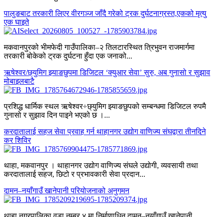
पालुङबाट तरकारी लिएर वीरगञ्ज जाँदै गरेको ट्रक दुर्घटनाग्रस्त,एकको मृत्यु
एक घाइते
मकवानपुरको भीमफेदी गाउँपालिका–२ तिलटारस्थित त्रिभुवन राजमार्गमा
तरकारी बोकेको ट्रक दुर्घटना हुँदा एक जनाको...
ऋषेश्वर/छ्युमिग झ्याङछुपमा डिजिटल ‘क्युआर सेवा’ सुरु, अब गुनासो र सुझाव
मोबाइलबाटै
प्रशिद्ध धार्मिक स्थल ऋषेश्वर÷छ्युमिग झ्याङछुपको सम्बन्धमा डिजिटल रुपमै
गुनासो र सुझाव दिन पाइने भएको छ ।...
करदातालाई सहज सेवा प्रवाह गर्न थाहानगर उद्योग वाणिज्य संघद्वारा तीनदिने
कर शिविर
थाहा, मकवानपुर । थाहानगर उद्योग वाणिज्य संघले उद्योगी, व्यवसायी तथा
करदातालाई सहज, छिटो र प्रभावकारी सेवा प्रदान...
दामन–नयाँगाउँ खानेपानी परियोजनाको अनुगमन
थाहा नगरपालिका वडा नम्बर ४ मा निर्माणाधिन दामन–नयाँगाउँ खानेपानी