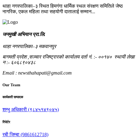
थाहा नगरपालिका–३ स्थित हिमगंगा धार्मिक स्थल संरक्षण समितिले जेष्ठ
नागरिक, एकल महिला तथा सहयोगी दातालाई सम्मान...
जनमुखी अभियान प्रा.लि.
थाहा नगरपालिका–३ मकवानपुर
बागमती प्रदेश ,सञ्चार रजिष्ट्रारको कार्यालय दर्ता नं. :- ००१४० स्थायी लेखा
न‌‍ :- ६०६८९०४३८
Email : newsthahapati@gmail.com
Our Team
कार्यकारी सम्पादक
शम्भु अधिकारी (९८४५१४९०४५)
रिपाेर्टर
रबी जिम्बा (9861612718)