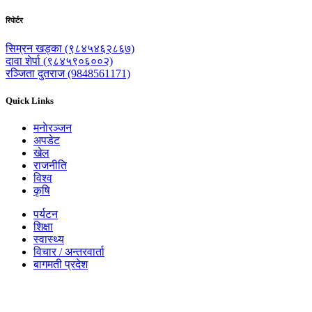
रिपाेर्टर
सिम्रन खड्का (९८४५४६२८६७)
दावा शेर्पा (९८४५९०६००२)
रञ्जिता दुतराज (9848561171)
Quick Links
मनाेरञ्जन
अपडेट
खेल
राजनीति
विश्व
कृषि
पर्यटन
शिक्षा
स्वास्थ्य
विचार / अन्तरवार्ता
बागमती प्रदेश