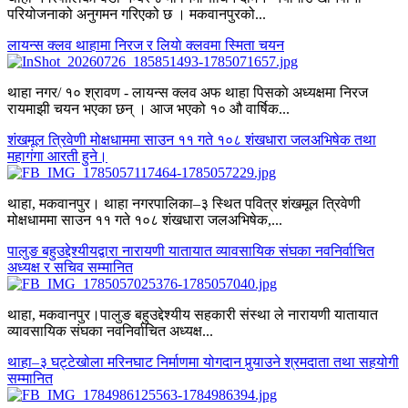
परियोजनाको अनुगमन गरिएको छ । मकवानपुरको...
लायन्स क्लव थाहामा निरज र लियाे क्लवमा स्मिता चयन
थाहा नगर/ १० श्रावण - लायन्स क्लव अफ थाहा पिसकाे अध्यक्षमा निरज
रायमाझी चयन भएका छन् । आज भएको १० औ वार्षिक...
शंखमूल त्रिवेणी मोक्षधाममा साउन ११ गते १०८ शंखधारा जलअभिषेक तथा
महागंगा आरती हुने।
थाहा, मकवानपुर। थाहा नगरपालिका–३ स्थित पवित्र शंखमूल त्रिवेणी
मोक्षधाममा साउन ११ गते १०८ शंखधारा जलअभिषेक,...
पालुङ बहुउद्देश्यीयद्वारा नारायणी यातायात व्यावसायिक संघका नवनिर्वाचित
अध्यक्ष र सचिव सम्मानित
थाहा, मकवानपुर।पालुङ बहुउद्देश्यीय सहकारी संस्था ले नारायणी यातायात
व्यावसायिक संघका नवनिर्वाचित अध्यक्ष...
थाहा–३ घट्टेखोला मरिनघाट निर्माणमा योगदान पुर्‍याउने श्रमदाता तथा सहयोगी
सम्मानित