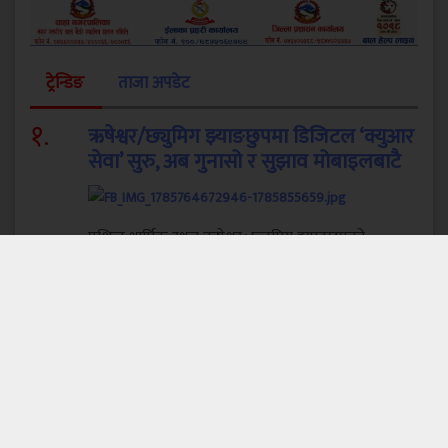
ट्रेन्डिङ
ताजा अपडेट
१
.
ऋषेश्वर/छ्युमिग झ्याङछुपमा डिजिटल ‘क्युआर
सेवा’ सुरु, अब गुनासो र सुझाव मोबाइलबाटै
प्रशिद्ध धार्मिक स्थल ऋषेश्वर÷छ्युमिग झ्याङछुपको
सम्बन्धमा डिजिटल रुपमै गुनासो र सुझाव दिन पाइने भएको
छ ।...
२
.
करदातालाई सहज सेवा प्रवाह गर्न थाहानगर
उद्योग वाणिज्य संघद्वारा तीनदिने कर शिविर
थाहा, मकवानपुर । थाहानगर उद्योग वाणिज्य संघले उद्योगी,