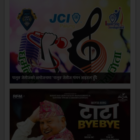
पालुङ जेसीजको आयोजनामा ‘ पालुङ जेसीज गायन आइडल’ हुँदै