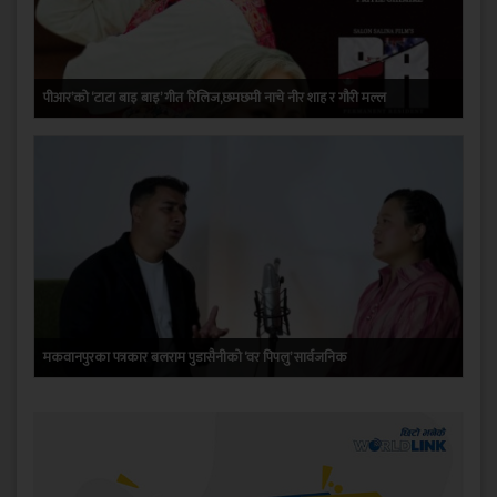
पीआर’को ‘टाटा बाइ बाइ’ गीत रिलिज,छमछमी नाचे नीर शाह र गौरी मल्ल
मकवानपुरका पत्रकार बलराम पुडासैनीको ‘वर पिपलु’ सार्वजनिक