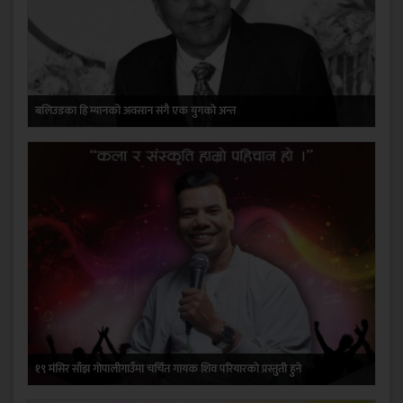
बलिउडका हि म्यानको अवसान संगै एक युगको अन्त
१९ मंसिर साँझ गोपालीगाउँमा चर्चित गायक शिव परियारको प्रस्तुती हुने