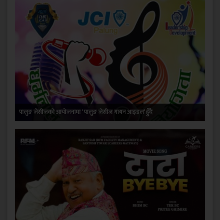
पालुङ जेसीजको आयोजनामा ‘ पालुङ जेसीज गायन आइडल’ हुँदै