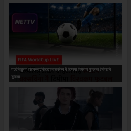
वर्ल्डलिङ्कका ग्राहकलाई सेटटप बक्सविना नै टिभीमा विश्वकप फुटबल हेर्न पाउने
सुविधा