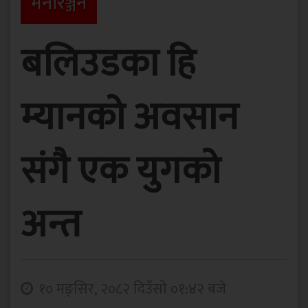
मनाेरञ्जन
बलिउडका हि
म्यानको अवसान
संगै एक युगको
अन्त
१० मङ्सिर, २०८२ दिउँसो ०१:४२ बजे