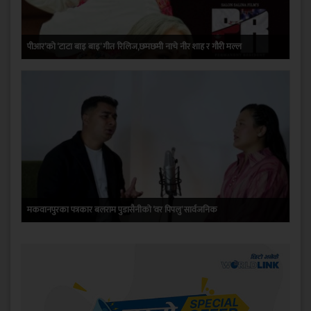
पीआर’को ‘टाटा बाइ बाइ’ गीत रिलिज,छमछमी नाचे नीर शाह र गौरी मल्ल
मकवानपुरका पत्रकार बलराम पुडासैनीको ‘वर पिपलु’ सार्वजनिक