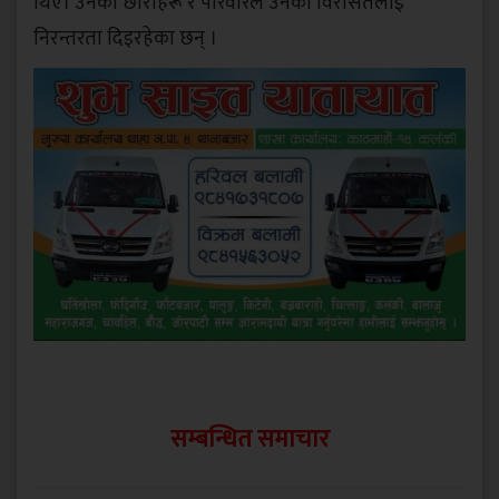
थिए। उनका छोराहरू र परिवारले उनको विरासतलाई
निरन्तरता दिइरहेका छन् ।
सम्बन्धित समाचार