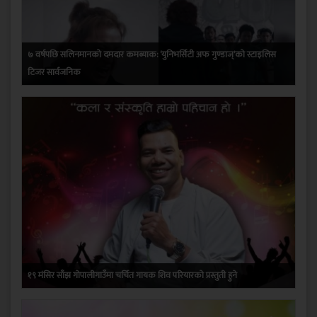
७ वर्षपछि सलिनमानको दमदार कमब्याक: ‘युनिभर्सिटी अफ गुण्डाज्’को स्टाइलिस
टिजर सार्वजनिक
१९ मंसिर साँझ गोपालीगाउँमा चर्चित गायक शिव परियारको प्रस्तुती हुने