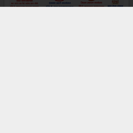
ट्रेन्डिङ
ताजा अपडेट
१
.
ऋषेश्वर/छ्युमिग झ्याङछुपमा डिजिटल ‘क्युआर
सेवा’ सुरु, अब गुनासो र सुझाव मोबाइलबाटै
प्रशिद्ध धार्मिक स्थल ऋषेश्वर÷छ्युमिग झ्याङछुपको