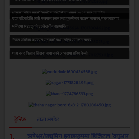
थाहाका रोहित कार्की ‘कर्पोरेट एक्सिलेन्स अवार्ड २०२६’ बाट सम्मानित
एक महिनादेखि जारी मलमास स्नान तथा पुरुषोत्तम महात्म्य समापन, मत्स्यनारायण
मन्दिरमा श्रद्धालुको उल्लेखनीय सहभागिता
नेपाल पब्लिक क्याम्पस सङ्घको प्रथम राष्ट्रिय सम्मेलन सम्पन्न
थाहा नगर बिज्ञान शिक्षक समाजको अध्यक्षमा प्रदिप केसी
ट्रेन्डिङ
ताजा अपडेट
1
.
ऋषेश्वर/छ्युमिग झ्याङछुपमा डिजिटल ‘क्युआर