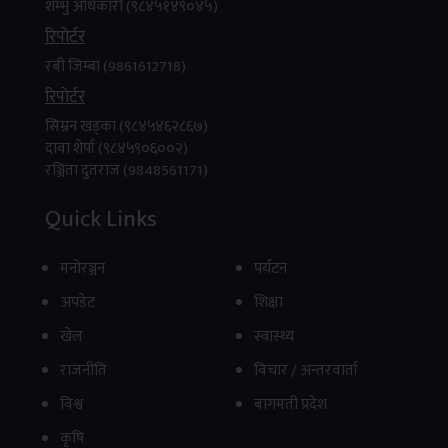
शम्भु अधिकारी (९८४५१४९०४५)
रिपाेर्टर
रबी जिम्बा (9861612718)
रिपाेर्टर
सिम्रन खड्का (९८४५४६२८६७)
दावा शेर्पा (९८४५९०६००२)
रञ्जिता दुतराज (9848561171)
Quick Links
मनाेरञ्जन
पर्यटन
अपडेट
शिक्षा
खेल
स्वास्थ्य
राजनीति
विचार / अन्तरवार्ता
विश्व
बागमती प्रदेश
कृषि