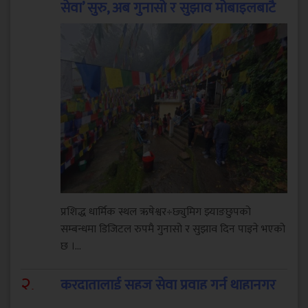
सेवा’ सुरु, अब गुनासो र सुझाव मोबाइलबाटै
प्रशिद्ध धार्मिक स्थल ऋषेश्वर÷छ्युमिग झ्याङछुपको
सम्बन्धमा डिजिटल रुपमै गुनासो र सुझाव दिन पाइने भएको
छ ।...
२
.
करदातालाई सहज सेवा प्रवाह गर्न थाहानगर
उद्योग वाणिज्य संघद्वारा तीनदिने कर शिविर