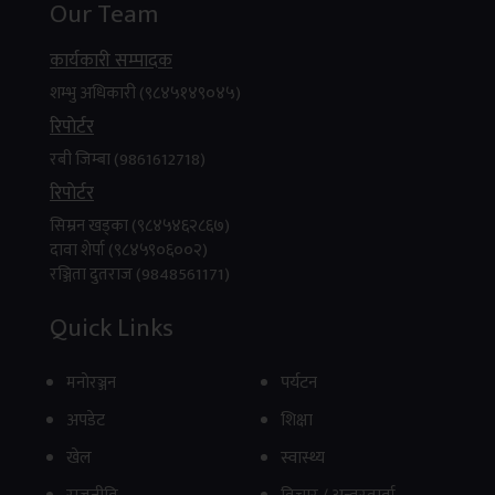
Our Team
मकवानपुरको भीमफेदी गाउँपालिका–२ तिलटारस्थित
कार्यकारी सम्पादक
त्रिभुवन राजमार्गमा तरकारी बोकेको ट्रक दुर्घटना हुँदा एक
शम्भु अधिकारी (९८४५१४९०४५)
जनाको...
रिपाेर्टर
४
.
फिरिरी सुपर एप सार्वजनिक, मोबिलिटीदेखि
रबी जिम्बा (9861612718)
व्यापार, रियल स्टेट, रोजगारी, OTT र
रिपाेर्टर
शिक्षासम्म सबै सेवा एउटै प्लेटफर्ममा
सिम्रन खड्का (९८४५४६२८६७)
दावा शेर्पा (९८४५९०६००२)
रञ्जिता दुतराज (9848561171)
काठमाडौँ । नेपालमै विकसित मल्टि–सर्भिस सुपर एप
Quick Links
‘फिरिरी’ ले आफ्नो सेवा औपचारिक रूपमा सुरु गरेको छ ।
जसले...
मनाेरञ्जन
पर्यटन
अपडेट
शिक्षा
खेल
स्वास्थ्य