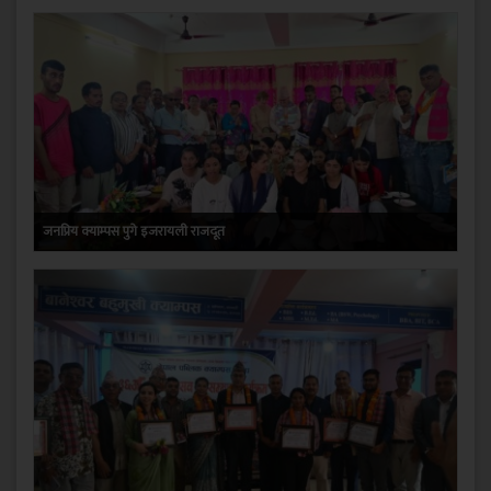
जनप्रिय क्याम्पस पुगे इजरायली राजदूत