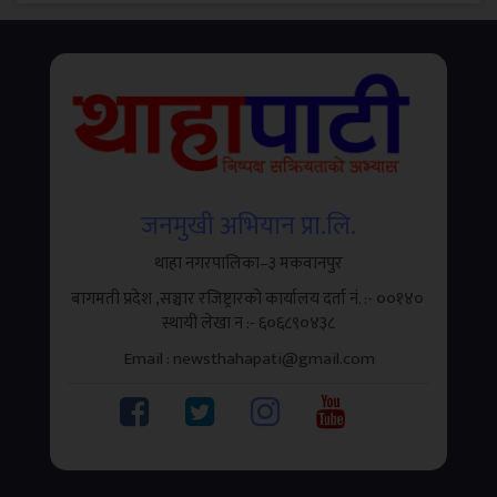
जनमुखी अभियान प्रा.लि.
थाहा नगरपालिका–३ मकवानपुर
बागमती प्रदेश ,सञ्चार रजिष्ट्रारको कार्यालय दर्ता नं. :- ००१४०
थाहा, मकवानपुर । थाहानगर उद्योग वाणिज्य संघले उद्योगी,
स्थायी लेखा न‌‍ :- ६०६८९०४३८
व्यवसायी तथा करदातालाई सहज, छिटो र प्रभावकारी सेवा
Email : newsthahapati@gmail.com
प्रदान...
३
.
पालुङबाट तरकारी लिएर वीरगञ्ज जाँदै गरेको
ट्रक दुर्घटनाग्रस्त,एकको मृत्यु एक घाइते