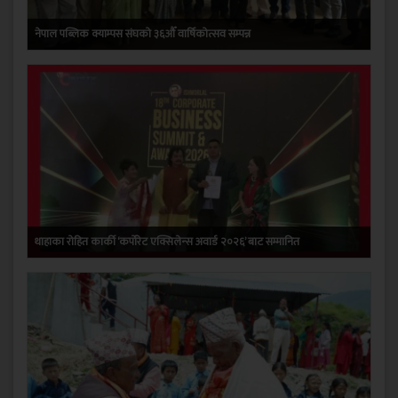
नेपाल पब्लिक क्याम्पस संघको ३६औँ वार्षिकोत्सव सम्पन्न
थाहाका रोहित कार्की ‘कर्पोरेट एक्सिलेन्स अवार्ड २०२६’ बाट सम्मानित