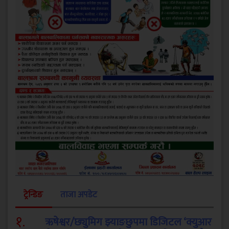
ट्रेन्डिङ
ताजा अपडेट
१
.
ऋषेश्वर/छ्युमिग झ्याङछुपमा डिजिटल ‘क्युआर