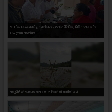
साना किसान बज्रबाराही द्वारा बाली उपचार (प्लान्ट क्लिनिक) शिविर सम्पन्न, करिब
२०० कृषक लाभान्वित
हावाहुरीले टनेल उडाउदा थाहा ६ का लामिछानेको लाखौको क्षति