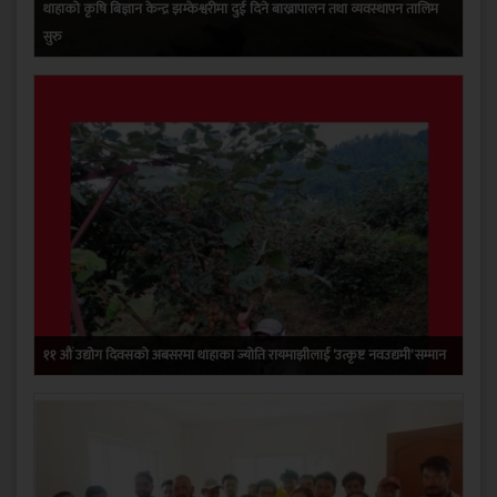
थाहाको कृषि बिज्ञान केन्द्र झम्केश्वरीमा दुई दिने बाख्रापालन तथा व्यवस्थापन तालिम
सुरु
११ औं उद्योग दिवसको अबसरमा थाहाका ज्योति रायमाझीलाई ‘उत्कृष्ट नवउद्यमी’ सम्मान