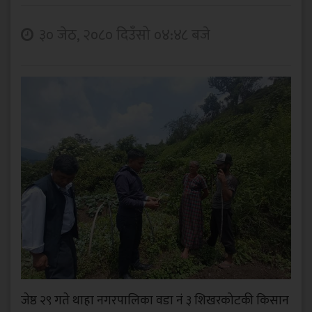
३० जेठ, २०८० दिउँसो ०४:४८ बजे
जेष्ठ २९ गते थाहा नगरपालिका वडा नं ३ शिखरकोटकी किसान