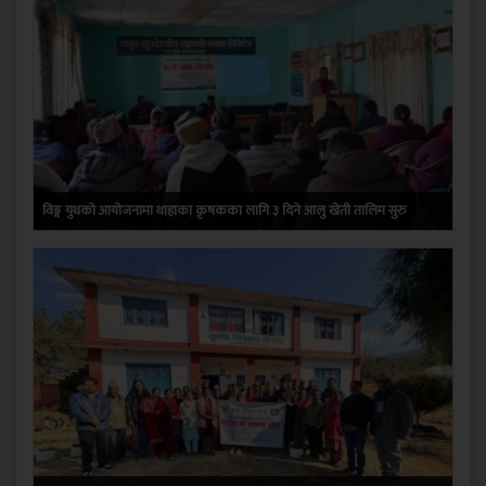
विङ्ग युथको आयोजनामा थाहाका कृषकका लागि ३ दिने आलु खेती तालिम सुरु