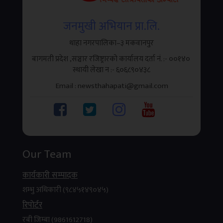
व्यापार, रियल स्टेट, रोजगारी, OTT र
शिक्षासम्म सबै सेवा एउटै प्लेटफर्ममा
जनमुखी अभियान प्रा.लि.
थाहा नगरपालिका–३ मकवानपुर
काठमाडौँ । नेपालमै विकसित मल्टि–सर्भिस सुपर एप
बागमती प्रदेश ,सञ्चार रजिष्ट्रारको कार्यालय दर्ता नं. :- ००१४०
‘फिरिरी’ ले आफ्नो सेवा औपचारिक रूपमा सुरु गरेको छ ।
स्थायी लेखा न‌‍ :- ६०६८९०४३८
जसले...
Email : newsthahapati@gmail.com
Our Team
कार्यकारी सम्पादक
शम्भु अधिकारी (९८४५१४९०४५)
रिपाेर्टर
रबी जिम्बा (9861612718)