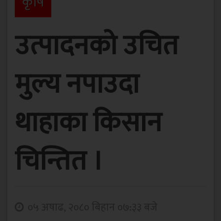
कृषि
उत्पादनको उचित
मुल्य नपाउदा
थाहाका किसान
चिन्तित ।
०५ अषाढ, २०८० बिहान ०७:३३ बजे