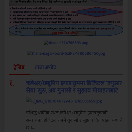
ट्रेन्डिङ
ताजा अपडेट
१
.
ऋषेश्वर/छ्युमिग झ्याङछुपमा डिजिटल ‘क्युआर
सेवा’ सुरु, अब गुनासो र सुझाव मोबाइलबाटै
प्रशिद्ध धार्मिक स्थल ऋषेश्वर÷छ्युमिग झ्याङछुपको
सम्बन्धमा डिजिटल रुपमै गुनासो र सुझाव दिन पाइने भएको
छ ।...