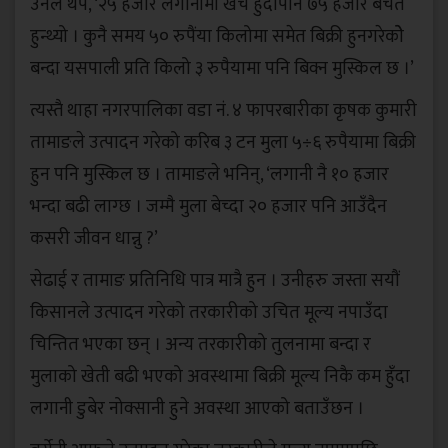
उनले थपे, ‘२५ हजार लगानीमा खर्च हुँदापनि ७५ हजार बचत
हुन्थ्यो । कुनै समय ५० रुपैंया किलोमा समेत बिक्री हुनगरेकोे
बन्दा यसपाली प्रति किलो ३ रुपैयामा पनि बिक्न मुस्किल छ ।’
त्यस्तै थाहा नगरपालिका वडा नं. ४ फापरबारीका कृषक कुमारी
तामाङले उत्पादन गरेको करिब ३ टन मुला ५÷६ रुपैयामा बिक्री
हुन पनि मुस्किल छ । तामाङले भनिन्, ‘लगानी नै १० हजार
भन्दा बढी लाग्छ । जम्मै मुला बेच्दा २० हजार पनि आउँदैन
कसरी जीवन धान्नु ?’
सेढाई र तामाङ प्रतिनिधि पात्र मात्रै हुन । उनीहरु जस्ता सयौं
किसानले उत्पादन गरेको तरकारीको उचित मूल्य नपाउँदा
चिन्तित भएका छन् । अन्य तरकारीको तुलनामा बन्दा र
मुलाको खेती बढी भएको अवस्थामा बिक्री मूल्य निकै कम हुँदा
लगानी डुबेर नोक्सानी हुने अवस्था आएको बताउँछन ।