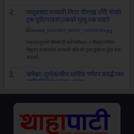
२
.
पालुङबाट तरकारी लिएर वीरगञ्ज जाँदै गरेको
ट्रक दुर्घटनाग्रस्त,एकको मृत्यु एक घाइते
मकवानपुरको भीमफेदी गाउँपालिका–२ तिलटारस्थित
त्रिभुवन राजमार्गमा तरकारी बोकेको ट्रक दुर्घटना हुँदा एक
जनाको...
३
.
ऋषेश्वर–दुप्चेश्वरबीच धार्मिक पर्यटन प्रवर्द्धनका
लागि सिकाइ आदान–प्रदान
प्रशिद्ध ऋषेश्वर/छ्युमिग झ्याङछुप क्षेत्र विकास समिति, थाहा
नगरपालिका र नुवाकोट स्थित दुप्चेश्वर क्षेत्र विकास...
४
.
फिरिरी सुपर एप सार्वजनिक, मोबिलिटीदेखि