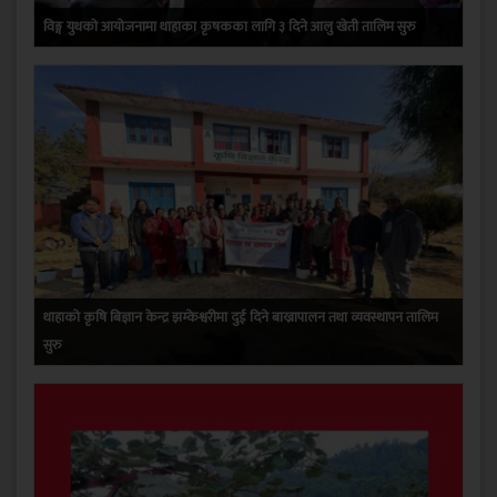
विङ्ग युथको आयोजनामा थाहाका कृषकका लागि ३ दिने आलु खेती तालिम सुरु
थाहाको कृषि बिज्ञान केन्द्र झम्केश्वरीमा दुई दिने बाख्रापालन तथा व्यवस्थापन तालिम
सुरु