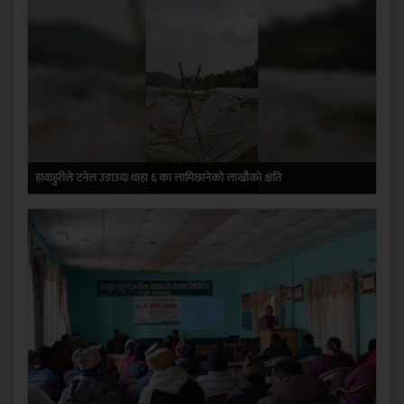
हावाहुरीले टनेल उडाउदा थाहा ६ का लामिछानेको लाखौको क्षति