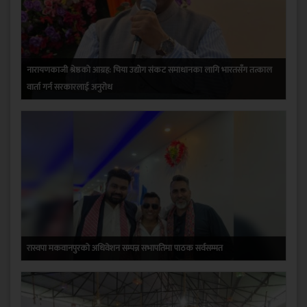
नारायणकाजी श्रेष्ठको आग्रह: चिया उद्योग संकट समाधानका लागि भारतसँग तत्काल
वार्ता गर्न सरकारलाई अनुरोध
रास्वपा मकवानपुरको अधिवेशन सम्पन्न सभापतिमा पाठक सर्वसम्मत