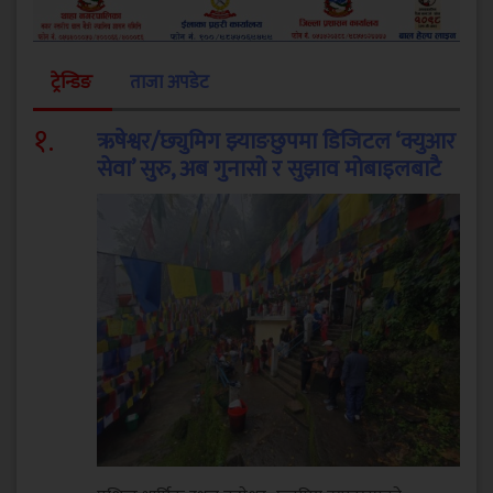
ट्रेन्डिङ
ताजा अपडेट
१
.
ऋषेश्वर/छ्युमिग झ्याङछुपमा डिजिटल ‘क्युआर
सेवा’ सुरु, अब गुनासो र सुझाव मोबाइलबाटै