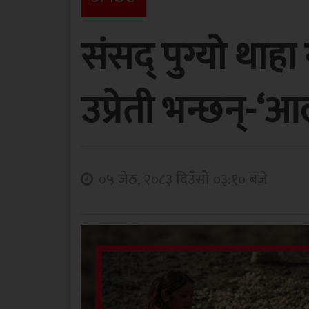
संसद् पुग्यो था
उप्रेती भन्छन्-‘
०५ जेठ, २०८३ दिउँसो ०३:१० बजे