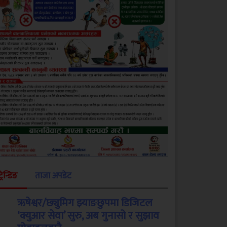
ट्रेन्डिङ
ताजा अपडेट
ऋषेश्वर/छ्युमिग झ्याङछुपमा डिजिटल
‘क्युआर सेवा’ सुरु, अब गुनासो र सुझाव