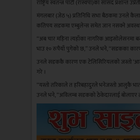
राष्ट्रिय स्वतन्त्र पार्टी (रास्वपा)का सांसद प्रशा
मंगलबार (जेठ ५) प्रतिनिधि सभा बैठकमा उनले कैला
कतिपय सडकमा एम्बुलेन्स समेत जान नसक्ने अवस्थ
“अब चार महिना त्यहाँका नागरिक आइसोलेसनमा बस्
भाउ १० रुपैयाँ पुगेको छ,” उनले भने, “सडकका कारण 
उनले सडककै कारण एक टेलिसिरियलको जस्तो ‘आलुकै 
गरे ।
“यस्तो तरिकाले त हरिबहादुरले भनेजस्तो आलुकै भा
उनले भने, “अविलम्ब सडकको ठेकेदारलाई बोलाएर त्य