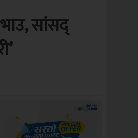
भाउ, सांसद्
ी’