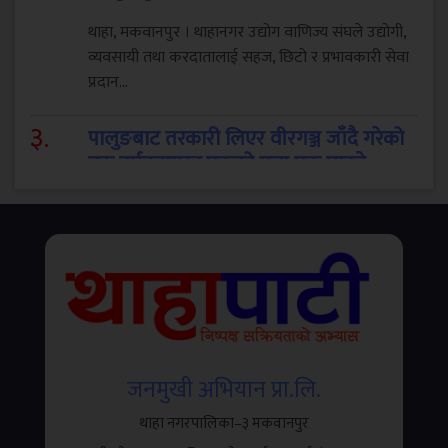
थाहा, मकवानपुर । थाहानगर उद्योग वाणिज्य संघले उद्योगी,
व्यवसायी तथा करदातालाई सहज, छिटो र प्रभावकारी सेवा
प्रदान...
३
.
पालुङबाट तरकारी लिएर वीरगञ्ज जाँदै गरेको
ट्रक दुर्घटनाग्रस्त,एकको मृत्यु एक घाइते
मकवानपुरको भीमफेदी गाउँपालिका–२ तिलटारस्थित
त्रिभुवन राजमार्गमा तरकारी बोकेको ट्रक दुर्घटना हुँदा एक
जनाको...
४
.
फिरिरी सुपर एप सार्वजनिक, मोबिलिटीदेखि
व्यापार, रियल स्टेट, रोजगारी, OTT र
जनमुखी अभियान प्रा.लि.
शिक्षासम्म सबै सेवा एउटै प्लेटफर्ममा
थाहा नगरपालिका–३ मकवानपुर