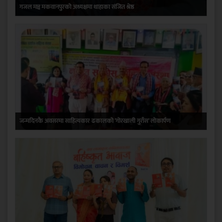
गजल मञ्च मकवानपुरको अध्यक्षमा थाहाका संजित श्रेष्ठ
जन्मदिनकै अवसरमा साहित्यकार ढकालको ‘गोरखाली गुराँस’ लोकार्पण