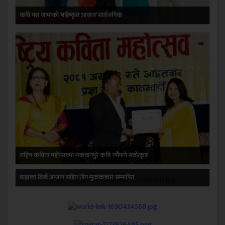
कवि यश लामाको ‘बहिष्कृत आवाज’ सार्वजनिक
राष्ट्रिय कविता महोत्सवमा मकवानपुरे कवि न्यौपाने सर्वोत्कृष्ट
थाहाका बिर्खे अन्जान सहित तीन मुक्तककार सम्मानित