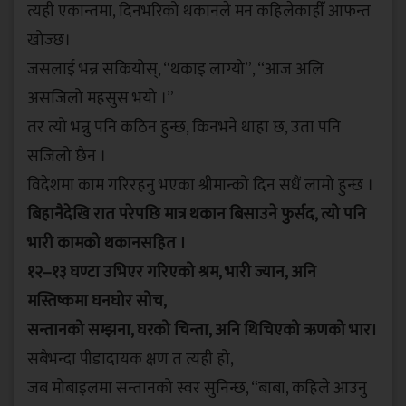
त्यही एकान्तमा, दिनभरिको थकानले मन कहिलेकाहीँ आफन्त
खोज्छ।
जसलाई भन्न सकियोस्, “थकाइ लाग्यो”, “आज अलि
असजिलो महसुस भयो ।”
तर त्यो भन्नु पनि कठिन हुन्छ, किनभने थाहा छ, उता पनि
सजिलो छैन ।
विदेशमा काम गरिरहनु भएका श्रीमान्को दिन सधैं लामो हुन्छ ।
बिहानैदेखि रात परेपछि मात्र थकान बिसाउने फुर्सद, त्यो पनि
भारी कामको थकानसहित ।
१२–१३ घण्टा उभिएर गरिएको श्रम, भारी ज्यान, अनि
मस्तिष्कमा घनघोर सोच,
सन्तानको सम्झना, घरको चिन्ता, अनि थिचिएको ऋणको भार।
सबैभन्दा पीडादायक क्षण त त्यही हो,
जब मोबाइलमा सन्तानको स्वर सुनिन्छ, “बाबा, कहिले आउनु