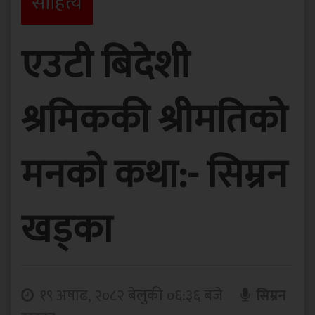
साहित्य
एउटी बिदेशी
श्रमिककी श्रीमतिको
मनको कथा:- सिम्रन
खड्का
१९ अषाढ, २०८२ बेलुकी ०६:३६ बजे
सिम्रन