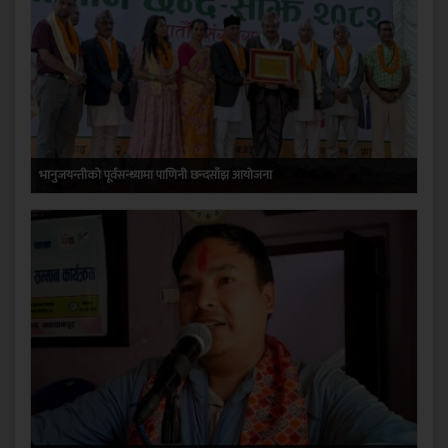
भानुजयन्तीको पूर्वसन्ध्यामा पाणिनी छन्दसाँझ आयोजना