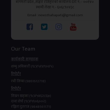
बागमती प्रदेश ,सञ्चार रजिष्ट्रारको कार्यालय दर्ता नं. :- ००१४०
काठमाडौँ । नेपालमै विकसित मल्टि–सर्भिस सुपर एप
स्थायी लेखा न‌‍ :- ६०६८९०४३८
‘फिरिरी’ ले आफ्नो सेवा औपचारिक रूपमा सुरु गरेको छ ।
Email : newsthahapati@gmail.com
जसले...
Our Team
कार्यकारी सम्पादक
शम्भु अधिकारी (९८४५१४९०४५)
रिपाेर्टर
रबी जिम्बा (9861612718)
रिपाेर्टर
सिम्रन खड्का (९८४५४६२८६७)
दावा शेर्पा (९८४५९०६००२)
रञ्जिता दुतराज (9848561171)