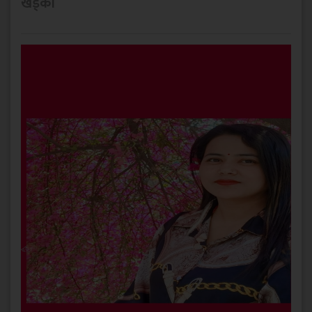
खड्का