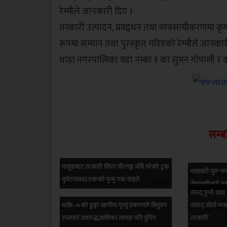
रेग्मीले जानकारी दिए ।
तरकारी उत्पादन, प्रवद्र्धन तथा व्यवसायीकरणमा क
रूपमा सम्मान तथा पुरस्कृत गरिएको रेग्मीले जानकार
थाहा नगरपालिका वडा नम्बर १ का सुमन गोपाली र 
सम्ब
पालुङबाट तरकारी लिएर वीरगञ्ज जाँदै गरेको ट्रक
थाहाबाटै सुरु भ
दुर्घटनाग्रस्त,एकको मृत्यु एक घाइते
सेवाग्राहीलाई सहज
संसद् पुग्यो थ
थाक्रे–७को ढुङ्गा खानीमा मृत्यु प्रकरणले त्रिभुवन
सांसद् उप्रेती भ
राजमार्ग अवरुद्ध,आशिका तामाङ पनि पुगिन
तरकारी’