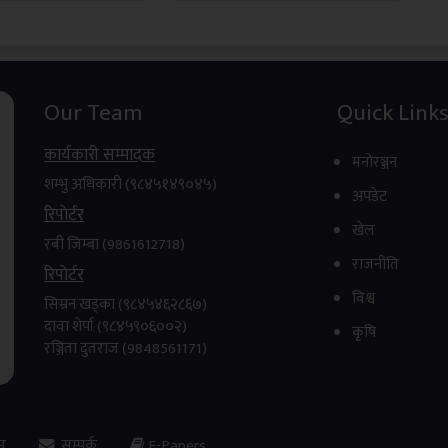
Our Team
Quick Link
4
कार्यकारी सम्पादक
मनाेरञ्जन
शम्भु अधिकारी (९८४५१४९०४५)
अपडेट
रिपाेर्टर
खेल
रबी जिम्बा (9861612718)
राजनीति
रिपाेर्टर
विश्व
सिम्रन खड्का (९८४५४६२८६७)
दावा शेर्पा (९८४५९०६००२)
कृषि
रञ्जिता दुतराज (9848561171)
िम
सम्पर्क
E-Papers