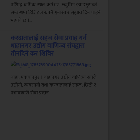
प्रशिद्ध धार्मिक स्थल ऋषेश्वर÷छ्युमिग झ्याङछुपको
सम्बन्धमा डिजिटल रुपमै गुनासो र सुझाव दिन पाइने
भएको छ ।...
करदातालाई सहज सेवा प्रवाह गर्न
थाहानगर उद्योग वाणिज्य संघद्वारा
तीनदिने कर शिविर
थाहा, मकवानपुर । थाहानगर उद्योग वाणिज्य संघले
उद्योगी, व्यवसायी तथा करदातालाई सहज, छिटो र
प्रभावकारी सेवा प्रदान...
.
पालुङबाट तरकारी लिएर वीरगञ्ज जाँदै
गरेको ट्रक दुर्घटनाग्रस्त,एकको मृत्यु एक
घाइते