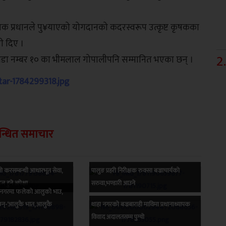
ृषक प्रधानले पु¥याएको योगदानको कदरस्वरूप उत्कृष्ट कृषकका
ी दिए ।
2
.
वडा नम्बर १० का भीमलाल गोपालीपनि सम्मानित भएका छन् ।
न्धित समाचार
यो करसम्बन्धी आधारभूत सेवा,
पालुङ प्रहरी निरीक्षक रुक्सा बज्राचार्यको
3
 हुने अपेक्षा
सरुवा,भण्डारी आउने
ाहा नगरमा फलेको आलुको भाउ,
न्छन्-‘आलुकै भात, आलुकै
थाहा नगरको बज्रबाराही माविमा प्रधानाध्यापक
विवाद अदालतसम्म पुग्यो