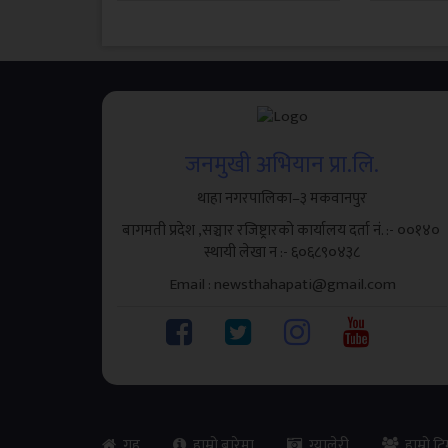
जनमुखी अभियान प्रा.लि.
थाहा नगरपालिका–३ मकवानपुर
बागमती प्रदेश ,सञ्चार रजिष्ट्रारको कार्यालय दर्ता नं. :- ००१४०
स्थायी लेखा न‌‍ :- ६०६८९०४३८
Email : newsthahapati@gmail.com
गृह
हाम्रो बारेमा
ग्यालेरी
हाम्रो ट