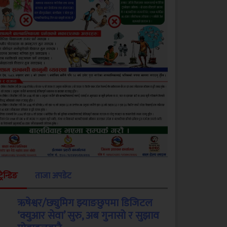
ट्रेन्डिङ
ताजा अपडेट
ऋषेश्वर/छ्युमिग झ्याङछुपमा डिजिटल
‘क्युआर सेवा’ सुरु, अब गुनासो र सुझाव