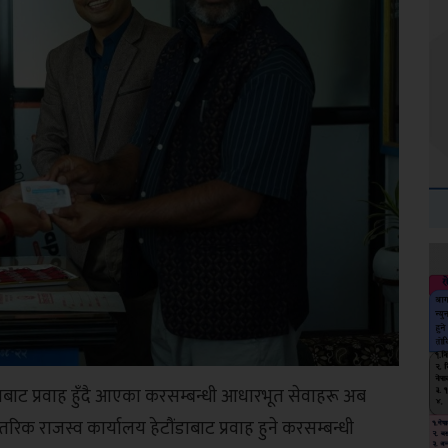
ाबाट प्रवाह हुँदै आएका करसम्बन्धी आधारभूत सेवाहरू अब
िक राजस्व कार्यालय हेटौंडाबाट प्रवाह हुने करसम्बन्धी