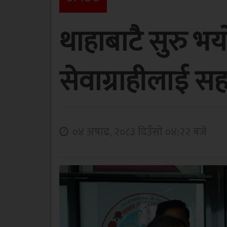
थाहाबाटै सुरु भ
सेवाग्राहीलाई सहज
०४ अषाढ, २०८३ दिउँसो ०४:२२ बजे