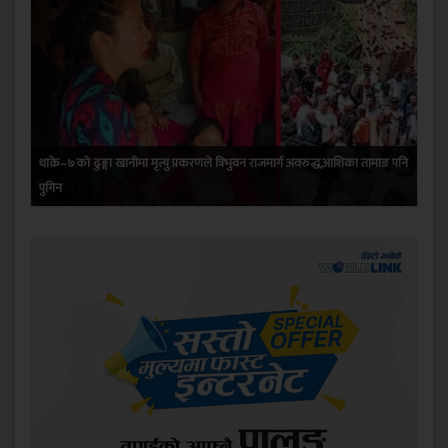
थाक्रे–७को ढुङ्गा खानीमा मृत्यु प्रकरणले त्रिभुवन राजमार्ग अवरुद्ध,आशिका तामाङ पनि
पुगिन