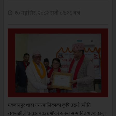
१० मङ्सिर, २०८२ राती ०९:२६ बजे
मकवानपुर थाहा नगरपालिकाका कृषि उद्यमी ज्योति
रायमाझीले ‘उत्कृष्ट नवउद्यमी’को रुपमा सम्मानित भएकाछन् ।