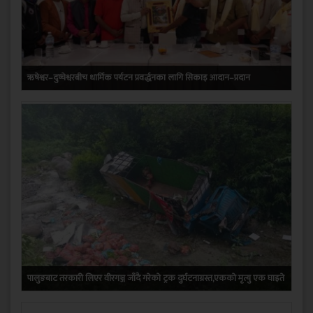
ऋषेश्वर–दुप्चेश्वरबीच धार्मिक पर्यटन प्रवर्द्धनका लागि सिकाइ आदान–प्रदान
पालुङबाट तरकारी लिएर वीरगञ्ज जाँदै गरेको ट्रक दुर्घटनाग्रस्त,एकको मृत्यु एक घाइते