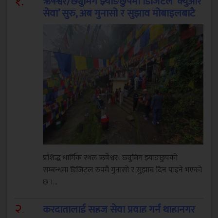
१
.
ऋषेश्वर/छ्युमिग झ्याङछुपमा डिजिटल ‘क्युआर
सेवा’ सुरु, अब गुनासो र सुझाव मोबाइलबाटै
प्रशिद्ध धार्मिक स्थल ऋषेश्वर÷छ्युमिग झ्याङछुपको
सम्बन्धमा डिजिटल रुपमै गुनासो र सुझाव दिन पाइने भएको
छ ।...
२
.
करदातालाई सहज सेवा प्रवाह गर्न थाहानगर