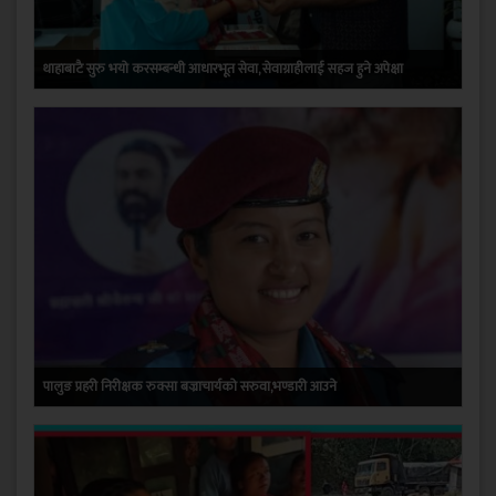
थाहाबाटै सुरु भयो करसम्बन्धी आधारभूत सेवा, सेवाग्राहीलाई सहज हुने अपेक्षा
पालुङ प्रहरी निरीक्षक रुक्सा बज्राचार्यको सरुवा,भण्डारी आउने