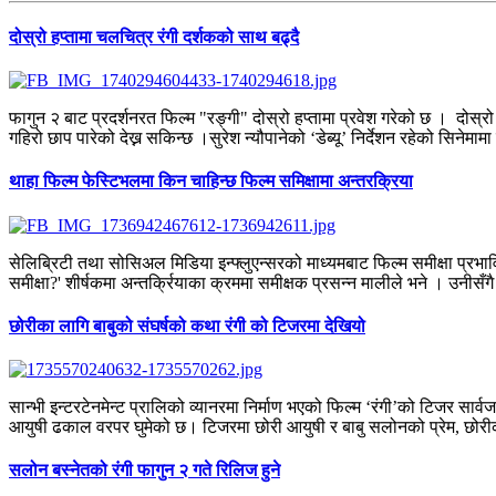
दोस्रो हप्तामा चलचित्र रंगी दर्शकको साथ बढ्दै
फागुन २ बाट प्रदर्शनरत फिल्म "रङ्गी" दोस्रो हप्तामा प्रवेश गरेको छ । दोस्रो 
गहिरो छाप पारेको देख्न सकिन्छ ।सुरेश न्यौपानेको ‘डेब्यू’ निर्देशन रहेको सिनेमाम
थाहा फिल्म फेस्टिभलमा किन चाहिन्छ फिल्म समिक्षामा अन्तरक्रिया
सेलिब्रिटी तथा सोसिअल मिडिया इन्फ्लुएन्सरको माध्यमबाट फिल्म समीक्षा प्रभा
समीक्षा?' शीर्षकमा अन्तर्क्रियाका क्रममा समीक्षक प्रसन्न मालीले भने । उनीसँगै
छोरीका लागि बाबुको संघर्षको कथा रंगी को टिजरमा देखियो
सान्भी इन्टरटेनमेन्ट प्रालिको व्यानरमा निर्माण भएको फिल्म ‘रंगी’को टिजर स
आयुषी ढकाल वरपर घुमेको छ। टिजरमा छोरी आयुषी र बाबु सलोनको प्रेम, छोरी
सलोन बस्नेतको रंगी फागुन २ गते रिलिज हुने