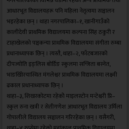
नगरपालिकाका विभिन्न वडामा रहको अन्य प्राथमिक तथा
आधारभूत विद्यालयहरू पनि महिला नेतृत्वमा सञ्चालन
भइरहेका छन् । थाहा नगरपालिका–१, खानीगाउँको
कालीदेवी प्राथमिक विद्यालयमा कल्पना सिंह ठकुरी र
टाहाखेलको पञ्चकन्या प्राथमिक विद्यालयमा संगीता रुम्बा
प्रधानाध्यापक छिन् । त्यस्तै, थाहा–२, फाँटबजारको
दीपज्योति इङ्लिस बोर्डिङ स्कुलमा सन्जिता बस्नेत,
भाङखाेिरयास्थित मंगलेश्वर प्राथमिक विद्यालयमा लक्ष्मी
ढकाल प्रधानाध्यापक छिन् ।
थाहा–३, शिखरकोटमा रहेकोे माइलस्टोन मन्टेश्वरी प्रि–
स्कुल रुना खत्री र सेतीगणेश आधारभूत विद्यालय उर्मिला
गोपालीले विद्यालय सञ्चालन गरिरहेका छन् । यसैगरी,
थाहा–४ रुप्सेमा रहेको महांकाल प्राथमिक विद्यालयमा