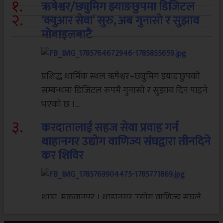
१
.
ऋषेश्वर/छ्युमिग झ्याङछुपमा डिजिटल
२
.
‘क्युआर सेवा’ सुरु, अब गुनासो र सुझाव
मोबाइलबाटै
प्रशिद्ध धार्मिक स्थल ऋषेश्वर÷छ्युमिग झ्याङछुपको
सम्बन्धमा डिजिटल रुपमै गुनासो र सुझाव दिन पाइने
भएको छ ।...
३
.
करदातालाई सहज सेवा प्रवाह गर्न
थाहानगर उद्योग वाणिज्य संघद्वारा तीनदिने
कर शिविर
थाहा, मकवानपुर । थाहानगर उद्योग वाणिज्य संघले
उद्योगी, व्यवसायी तथा करदातालाई सहज, छिटो र